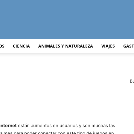
Curiosidades
OS
CIENCIA
ANIMALES Y NATURALEZA
VIAJES
GAS
Curiosas
B
del
 internet
están aumentos en usuarios y son muchas las
a mes para poder conectar con este tipo de juegos en