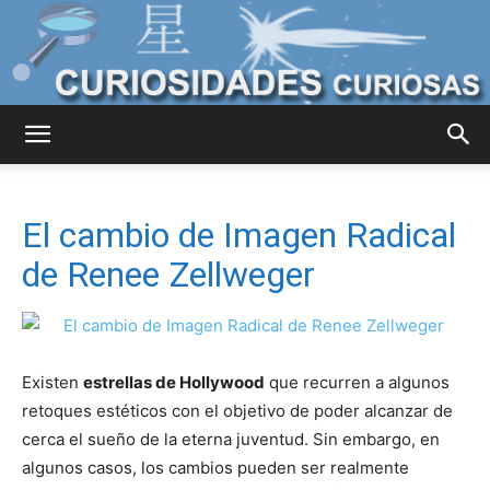
Curiosidades
El cambio de Imagen Radical
Curiosas
de Renee Zellweger
del
Existen
estrellas de Hollywood
que recurren a algunos
retoques estéticos con el objetivo de poder alcanzar de
cerca el sueño de la eterna juventud. Sin embargo, en
Mundo
algunos casos, los cambios pueden ser realmente