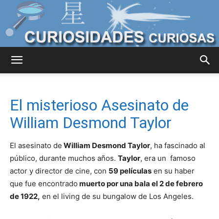
Curiosidades
El misterioso Asesinato de
Curiosas
William Desmond Taylor
El asesinato de
William Desmond Taylor
, ha fascinado al
del
público, durante muchos años.
Taylor
, era un famoso
actor y director de cine, con
59 películas
en su haber
que fue encontrado
muerto por una bala el 2 de febrero
de 1922,
en el living de su bungalow de Los Angeles.
Mundo