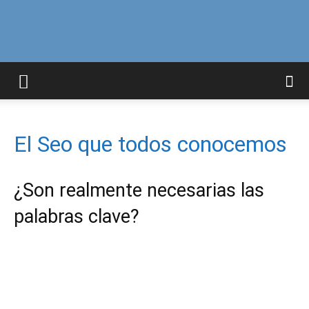
Curiosidades
Curiosas
El Seo que todos conocemos
¿Son realmente necesarias las
del
palabras clave?
Mundo