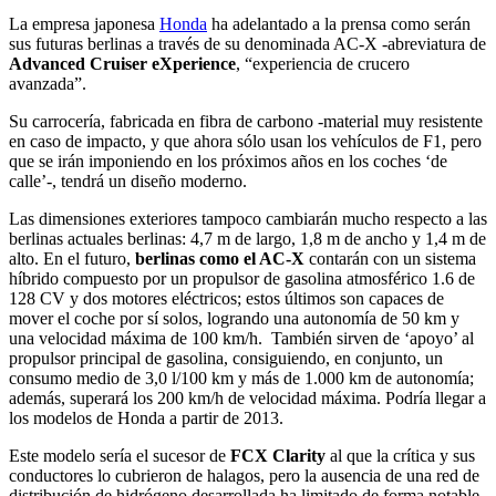
La empresa japonesa
Honda
ha adelantado a la prensa como serán
sus futuras berlinas a través de su denominada AC-X -abreviatura de
Advanced Cruiser eXperience
, “experiencia de crucero
avanzada”.
Su carrocería, fabricada en fibra de carbono -material muy resistente
en caso de impacto, y que ahora sólo usan los vehículos de F1, pero
que se irán imponiendo en los próximos años en los coches ‘de
calle’-, tendrá un diseño moderno.
Las dimensiones exteriores tampoco cambiarán mucho respecto a las
berlinas actuales berlinas: 4,7 m de largo, 1,8 m de ancho y 1,4 m de
alto. En el futuro,
berlinas como el AC-X
contarán con un sistema
híbrido compuesto por un propulsor de gasolina atmosférico 1.6 de
128 CV y dos motores eléctricos; estos últimos son capaces de
mover el coche por sí solos, logrando una autonomía de 50 km y
una velocidad máxima de 100 km/h. También sirven de ‘apoyo’ al
propulsor principal de gasolina, consiguiendo, en conjunto, un
consumo medio de 3,0 l/100 km y más de 1.000 km de autonomía;
además, superará los 200 km/h de velocidad máxima. Podría llegar a
los modelos de Honda a partir de 2013.
Este modelo sería el sucesor de
FCX Clarity
al que la crítica y sus
conductores lo cubrieron de halagos, pero la ausencia de una red de
distribución de hidrógeno desarrollada ha limitado de forma notable