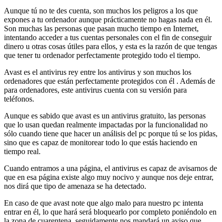
Aunque tú no te des cuenta, son muchos los peligros a los que
expones a tu ordenador aunque prácticamente no hagas nada en él.
Son muchas las personas que pasan mucho tiempo en Internet,
intentando acceder a tus cuentas personales con el fin de conseguir
dinero u otras cosas útiles para ellos, y esta es la razón de que tengas
que tener tu ordenador perfectamente protegido todo el tiempo.
Avast es el antivirus rey entre los antivirus y son muchos los
ordenadores que están perfectamente protegidos con él . Además de
para ordenadores, este antivirus cuenta con su versión para
teléfonos.
Aunque es sabido que avast es un antivirus gratuito, las personas
que lo usan quedan realmente impactadas por la funcionalidad no
sólo cuando tiene que hacer un análisis del pc porque tú se los pidas,
sino que es capaz de monitorear todo lo que estás haciendo en
tiempo real.
Cuando entramos a una página, el antivirus es capaz de avisarnos de
que en esa página existe algo muy nocivo y aunque nos deje entrar,
nos dirá que tipo de amenaza se ha detectado.
En caso de que avast note que algo malo para nuestro pc intenta
entrar en él, lo que hará será bloquearlo por completo poniéndolo en
la zona de cuarentena, seguidamente nos mandará un aviso que