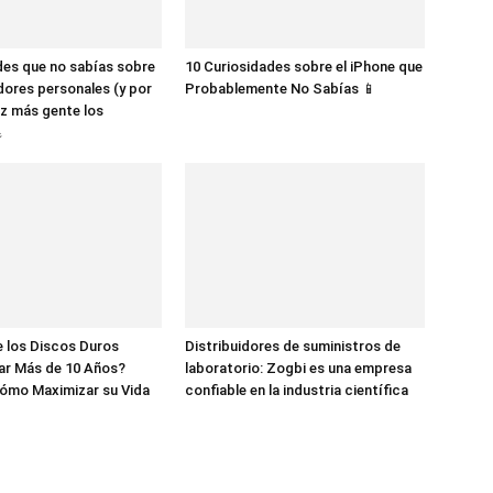
des que no sabías sobre
10 Curiosidades sobre el iPhone que
dores personales (y por
Probablemente No Sabías 📱
z más gente los

 los Discos Duros
Distribuidores de suministros de
ar Más de 10 Años?
laboratorio: Zogbi es una empresa
ómo Maximizar su Vida
confiable en la industria científica