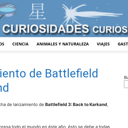
OS
CIENCIA
ANIMALES Y NATURALEZA
VIAJES
GAS
Curiosidades
ento de Battlefield
B
nd
Curiosas
cha de lanzamiento de
Battlefield 3: Back to Karkand
,
resa todo el mundo en éste año, ésto se debe a todas