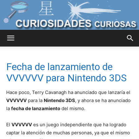
Curiosidades
Fecha de lanzamiento de
Curiosas
VVVVVV para Nintendo 3DS
Hace poco, Terry Cavanagh ha anunciado que lanzaría el
del
VVVVVV
para la
Nintendo 3DS
, y ahora se ha anunciado
la
fecha de lanzamiento
del mismo.
El
VVVVVV
es un juego independiente que ha logrado
Mundo
captar la atención de muchas personas, ya que el mismo