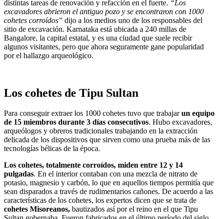
distintas tareas de renovación y refacción en el fuerte.
“Los
excavadores abrieron el antiguo pozo y se encontraron con 1000
cohetes corroídos”
dijo a los medios uno de los responsables del
sitio de excavación. Karnataka está ubicada a 240 millas de
Bangalore, la capital estatal, y es una ciudad que suele recibir
algunos visitantes, pero que ahora seguramente gane popularidad
por el hallazgo arqueológico.
Los cohetes de Tipu Sultan
Para conseguir extraer los 1000 cohetes tuvo que trabajar
un equipo
de 15 miembros durante 3 días consecutivos
. Hubo excavadores,
arqueólogos y obreros tradicionales trabajando en la extracción
delicada de los dispositivos que sirven como una prueba más de las
tecnologías bélicas de la época.
Los cohetes, totalmente corroídos, miden entre 12 y 14
pulgadas
. En el interior contaban con una mezcla de nitrato de
potasio, magnesio y carbón, lo que en aquellos tiempos permitía que
sean disparados a través de rudimentarios cañones. De acuerdo a las
características de los cohetes, los expertos dicen que se trata de
cohetes Misoreanos,
bautizados así por el reino en el que Tipu
Sultan gobernaba. Fueron fabricados en el último período del siglo