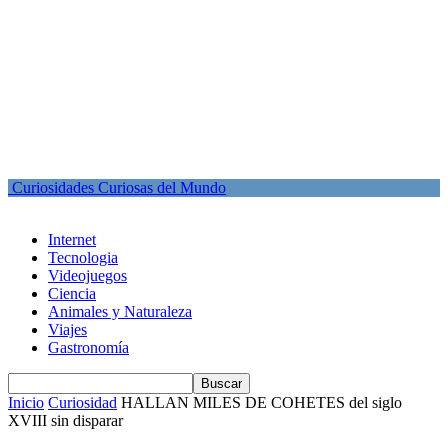
Curiosidades Curiosas del Mundo
Internet
Tecnologia
Videojuegos
Ciencia
Animales y Naturaleza
Viajes
Gastronomía
Inicio
Curiosidad
HALLAN MILES DE COHETES del siglo
XVIII sin disparar