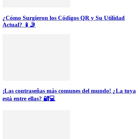
¿Cómo Surgieron los Códigos QR y Su Utilidad
Actual? 📱🤳
¡Las contraseñas más comunes del mundo! ¿La tuya
está entre ellas? 🔐💻