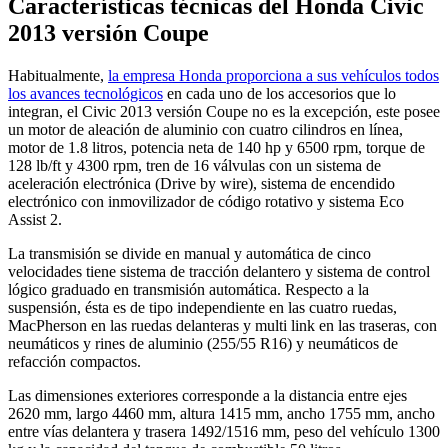
Características técnicas del Honda Civic
2013 versión Coupe
Habitualmente,
la empresa Honda proporciona a sus vehículos todos
los avances tecnológicos
en cada uno de los accesorios que lo
integran, el Civic 2013 versión Coupe no es la excepción, este posee
un motor de aleación de aluminio con cuatro cilindros en línea,
motor de 1.8 litros, potencia neta de 140 hp y 6500 rpm, torque de
128 lb/ft y 4300 rpm, tren de 16 válvulas con un sistema de
aceleración electrónica (Drive by wire), sistema de encendido
electrónico con inmovilizador de código rotativo y sistema Eco
Assist 2.
La transmisión se divide en manual y automática de cinco
velocidades tiene sistema de tracción delantero y sistema de control
lógico graduado en transmisión automática. Respecto a la
suspensión, ésta es de tipo independiente en las cuatro ruedas,
MacPherson en las ruedas delanteras y multi link en las traseras, con
neumáticos y rines de aluminio (255/55 R16) y neumáticos de
refacción compactos.
Las dimensiones exteriores corresponde a la distancia entre ejes
2620 mm, largo 4460 mm, altura 1415 mm, ancho 1755 mm, ancho
entre vías delantera y trasera 1492/1516 mm, peso del vehículo 1300