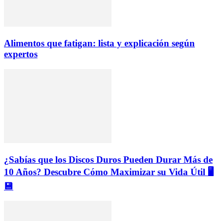
Alimentos que fatigan: lista y explicación según
expertos
¿Sabías que los Discos Duros Pueden Durar Más de
10 Años? Descubre Cómo Maximizar su Vida Útil 🖥️
💾