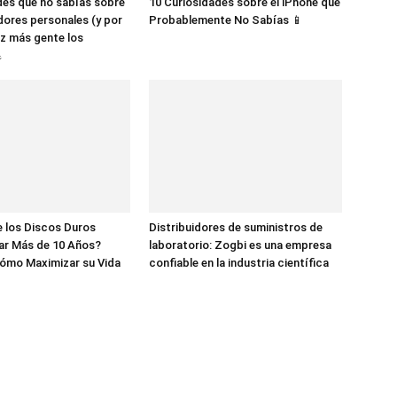
des que no sabías sobre
10 Curiosidades sobre el iPhone que
dores personales (y por
Probablemente No Sabías 📱
z más gente los

 los Discos Duros
Distribuidores de suministros de
ar Más de 10 Años?
laboratorio: Zogbi es una empresa
ómo Maximizar su Vida
confiable en la industria científica