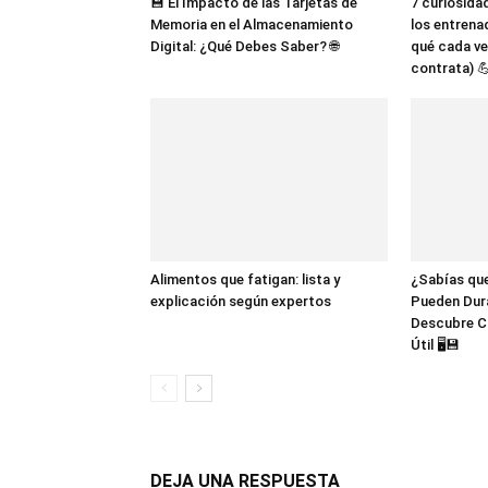
💾 El Impacto de las Tarjetas de
7 curiosida
Memoria en el Almacenamiento
los entrena
Digital: ¿Qué Debes Saber? 🌐
qué cada ve
contrata) 
Alimentos que fatigan: lista y
¿Sabías que
explicación según expertos
Pueden Dur
Descubre C
Útil 🖥️💾
DEJA UNA RESPUESTA