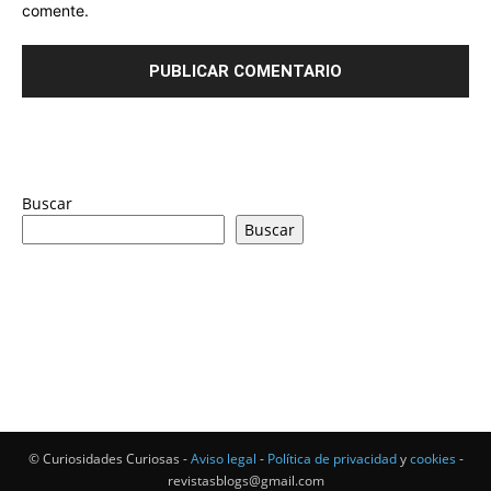
comente.
Buscar
Buscar
© Curiosidades Curiosas -
Aviso legal
-
Política de privacidad
y
cookies
-
revistasblogs@gmail.com