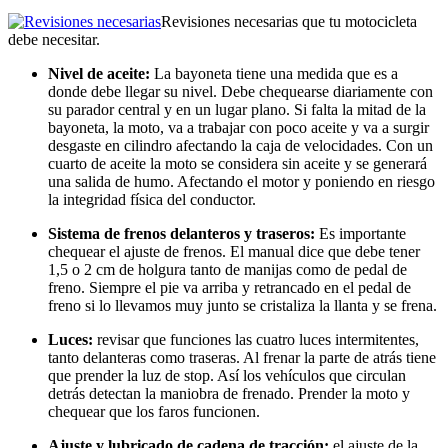
Revisiones necesarias que tu motocicleta
debe necesitar.
Nivel de aceite:
La bayoneta tiene una medida que es a
donde debe llegar su nivel. Debe chequearse diariamente con
su parador central y en un lugar plano. Si falta la mitad de la
bayoneta, la moto, va a trabajar con poco aceite y va a surgir
desgaste en cilindro afectando la caja de velocidades. Con un
cuarto de aceite la moto se considera sin aceite y se generará
una salida de humo. Afectando el motor y poniendo en riesgo
la integridad física del conductor.
Sistema de frenos delanteros y traseros:
Es importante
chequear el ajuste de frenos. El manual dice que debe tener
1,5 o 2 cm de holgura tanto de manijas como de pedal de
freno. Siempre el pie va arriba y retrancado en el pedal de
freno si lo llevamos muy junto se cristaliza la llanta y se frena.
Luces:
revisar que funciones las cuatro luces intermitentes,
tanto delanteras como traseras. Al frenar la parte de atrás tiene
que prender la luz de stop. Así los vehículos que circulan
detrás detectan la maniobra de frenado. Prender la moto y
chequear que los faros funcionen.
Ajuste y lubricado de cadena de tracción:
el ajuste de la