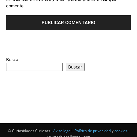
comente.
Buscar
Buscar
© Curiosidades Curiosas -
Aviso legal
-
Política de privacidad
y
cookies
-
revistasblogs@gmail.com