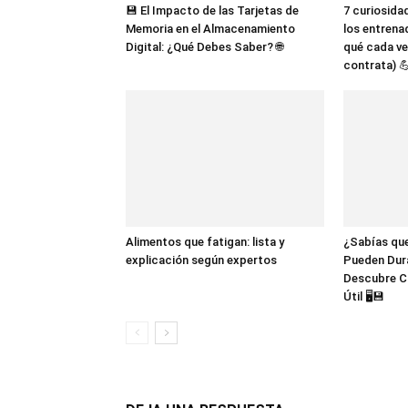
💾 El Impacto de las Tarjetas de
7 curiosida
Memoria en el Almacenamiento
los entrena
Digital: ¿Qué Debes Saber? 🌐
qué cada ve
contrata) 
Alimentos que fatigan: lista y
¿Sabías que
explicación según expertos
Pueden Dur
Descubre C
Útil 🖥️💾