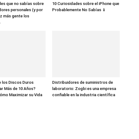
des que no sabías sobre
10 Curiosidades sobre el iPhone que
dores personales (y por
Probablemente No Sabías 📱
z más gente los

 los Discos Duros
Distribuidores de suministros de
ar Más de 10 Años?
laboratorio: Zogbi es una empresa
ómo Maximizar su Vida
confiable en la industria científica