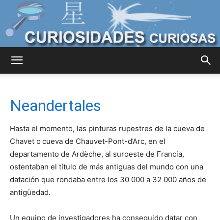
Curiosidades
Neandertales
Curiosas
Hasta el momento, las pinturas rupestres de la cueva de
Chavet o
cueva de Chauvet-Pont-d’Arc, en el
departamento de Ardèche, al suroeste de Francia,
del
ostentaban el título de más antiguas del mundo con una
datación que rondaba entre los 30 000 a 32 000 años de
antigüedad.
Mundo
Un equipo de investigadores ha conseguido datar con