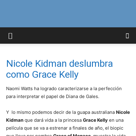
Curiosidades
Curiosas
Nicole Kidman deslumbra
como Grace Kelly
del
Naomi Watts ha logrado caracterizarse a la perfección
para interpretar el papel de Diana de Gales.
Mundo
Y lo mismo podemos decir de la guapa australiana
Nicole
Kidman
que dará vida a la princesa
Grace Kelly
en una
película que se va a estrenar a finales de año, el biopic
que lleva por nombre
Grace of Monaco
, muestra la vida