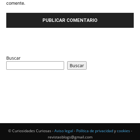
comente.
Buscar
Buscar
© Curiosidades Curiosas -
Aviso legal
-
Política de privacidad
y
cookies
-
revistasblogs@gmail.com