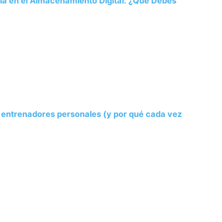
ria en el Almacenamiento Digital: ¿Qué Debes
s entrenadores personales (y por qué cada vez