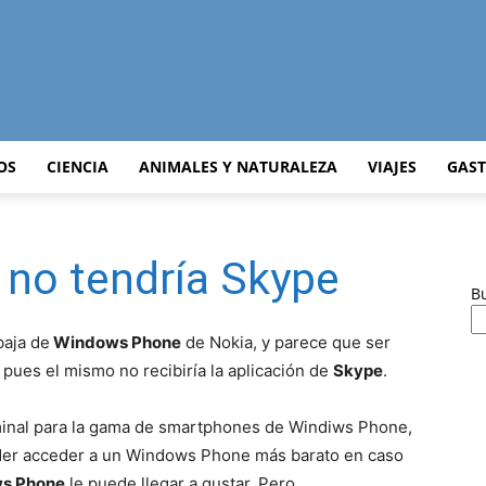
Curiosidades
OS
CIENCIA
ANIMALES Y NATURALEZA
VIAJES
GAS
 no tendría Skype
Curiosas
B
baja de
Windows Phone
de Nokia, y parece que ser
 pues el mismo no recibiría la aplicación de
Skype
.
del
inal para la gama de smartphones de Windiws Phone,
poder acceder a un Windows Phone más barato en caso
s Phone
le puede llegar a gustar. Pero