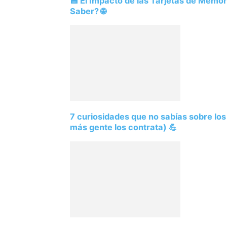
💾 El Impacto de las Tarjetas de Memo
Saber? 🌐
7 curiosidades que no sabías sobre lo
más gente los contrata) 💪