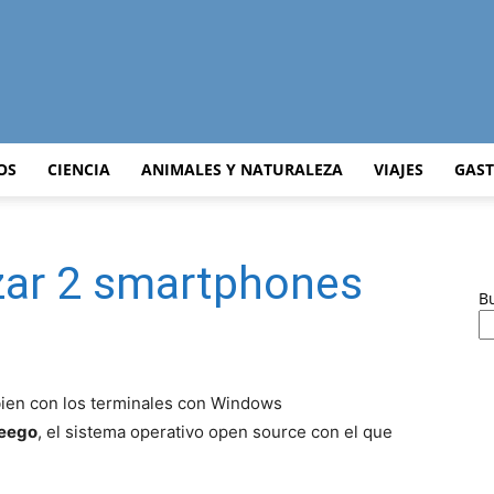
Curiosidades
OS
CIENCIA
ANIMALES Y NATURALEZA
VIAJES
GAS
zar 2 smartphones
Curiosas
B
ien con los terminales con Windows
del
eego
, el sistema operativo open source con el que