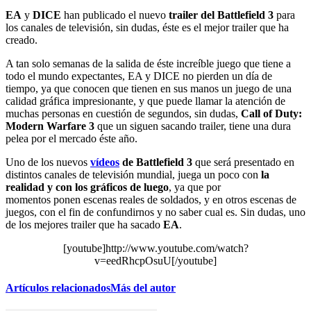
EA
y
DICE
han publicado el nuevo
trailer del Battlefield 3
para
los canales de televisión, sin dudas, éste es el mejor trailer que ha
creado.
A tan solo semanas de la salida de éste increíble juego que tiene a
todo el mundo expectantes, EA y DICE no pierden un día de
tiempo, ya que conocen que tienen en sus manos un juego de una
calidad gráfica impresionante, y que puede llamar la atención de
muchas personas en cuestión de segundos, sin dudas,
Call of Duty:
Modern Warfare 3
que un siguen sacando trailer, tiene una dura
pelea por el mercado éste año.
Uno de los nuevos
vídeos
de Battlefield 3
que será presentado en
distintos canales de televisión mundial, juega un poco con
la
realidad y con los gráficos de luego
, ya que por
momentos ponen escenas reales de soldados, y en otros escenas de
juegos, con el fin de confundirnos y no saber cual es. Sin dudas, uno
de los mejores trailer que ha sacado
EA
.
[youtube]http://www.youtube.com/watch?
v=eedRhcpOsuU[/youtube]
Artículos relacionados
Más del autor