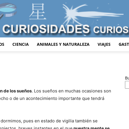
OS
CIENCIA
ANIMALES Y NATURALEZA
VIAJES
GAS
Curiosidades
B
ón de los sueños
. Los sueños en muchas ocasiones son
Curiosas
hecho o de un acontecimiento importante que tendrá
dormimos, pues en estado de vigilia también se
piertos, breves instantes en el que
nuestra mente se