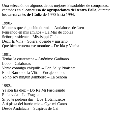
Una selección de algunos de los mejores Pasodobles de comparsas,
cantados en el
concurso de agrupaciones del teatro Falla
, durante
los
carnavales de Cádiz
de 1990 hasta 1994.
1990.-
Mientras que el pueblo dormia – Andaluces de Jaen
Pensando en mis amigos – La Mar de coplas
Señor presidente – Missisippi Club
Decir la Viña – Solera, duende y misterio
Que bien resuena ese mombre – De Ida y Vuelta
1991.-
Tenías la cuarentena – Anónimo Gaditano
Lobo – Calabazas
Vente conmigo chiquilla – Con Sal y Pimienta
En el Barrio de la Viña – Encajebolillos
Yo no soy ningun gamberro – La Señora
1992.-
Ya son las diez – Do Re Mi Fasoleando
En la vida – La Fragata
Si yo te pudiera dar – Los Trotamúsicos
A ti plaza del barrio mio – Oye mi Canto
Desde Andalucia – Suspiros de Cai