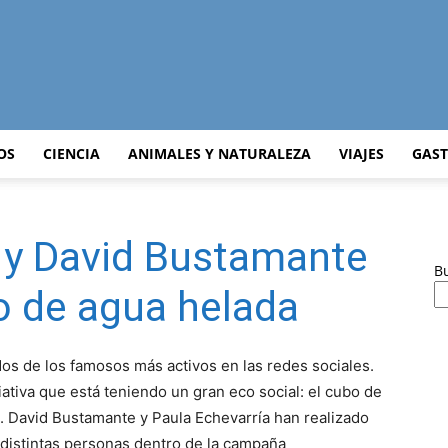
Curiosidades
OS
CIENCIA
ANIMALES Y NATURALEZA
VIAJES
GAS
 y David Bustamante
Curiosas
B
o de agua helada
os de los famosos más activos en las redes sociales.
del
iativa que está teniendo un gran eco social: el cubo de
. David Bustamante y Paula Echevarría han realizado
r distintas personas dentro de la campaña