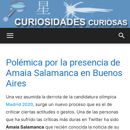
Curiosidades
Polémica por la presencia de
Curiosas
Amaia Salamanca en Buenos
Aires
del
Una vez asumida la derrota de la candidatura olímpica
Madrid 2020
, surge un nuevo proceso que es el de
criticar ciertas actitudes o gestos. Una de las personas
Mundo
que ha sufrido las críticas más duras en Twitter ha sido
Amaia Salamanca
que recién conocida la noticia de su