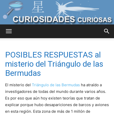
Curiosidades
POSIBLES RESPUESTAS al
Curiosas
misterio del Triángulo de las
Bermudas
del
El misterio del
Triángulo de las Bermudas
ha atraído a
investigadores de todas del mundo durante varios años.
Es por eso que aún hoy existen teorías que tratan de
Mundo
explicar porque hubo desapariciones de barcos y aviones
en esta región. Esta zona de más de 1 millón de