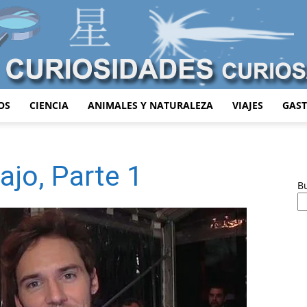
OS
CIENCIA
ANIMALES Y NATURALEZA
VIAJES
GAS
Curiosidades
ajo, Parte 1
B
Curiosas