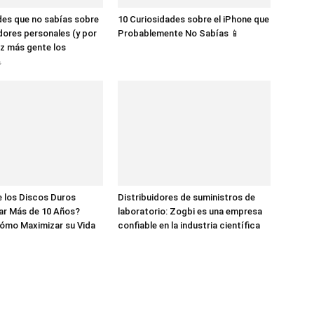
des que no sabías sobre
10 Curiosidades sobre el iPhone que
dores personales (y por
Probablemente No Sabías 📱
z más gente los

 los Discos Duros
Distribuidores de suministros de
ar Más de 10 Años?
laboratorio: Zogbi es una empresa
ómo Maximizar su Vida
confiable en la industria científica