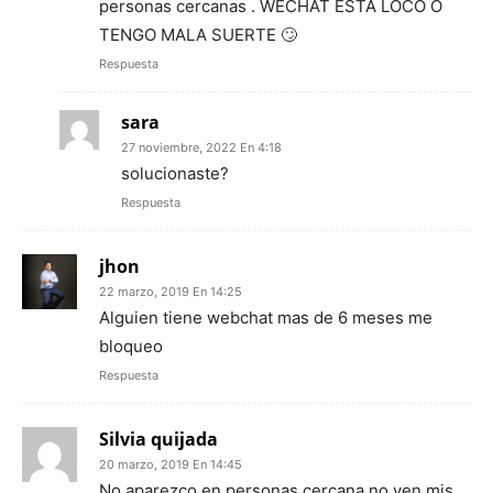
personas cercanas . WECHAT ESTÁ LOCO O
TENGO MALA SUERTE 🙄
Respuesta
sara
27 noviembre, 2022 En 4:18
solucionaste?
Respuesta
jhon
22 marzo, 2019 En 14:25
Alguien tiene webchat mas de 6 meses me
bloqueo
Respuesta
Silvia quijada
20 marzo, 2019 En 14:45
No aparezco en personas cercana no ven mis