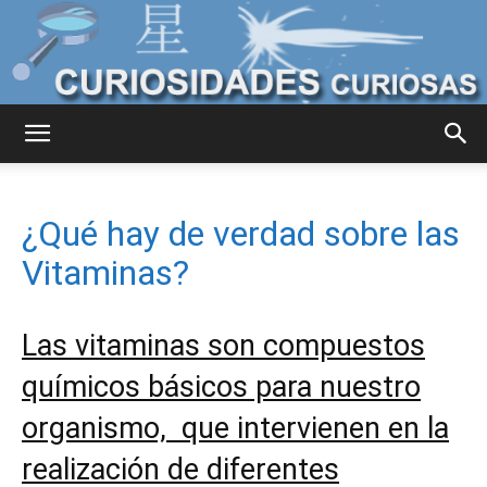
Curiosidades
¿Qué hay de verdad sobre las
Curiosas
Vitaminas?
Las vitaminas son compuestos
del
químicos básicos para nuestro
organismo, que intervienen en la
Mundo
realización de diferentes