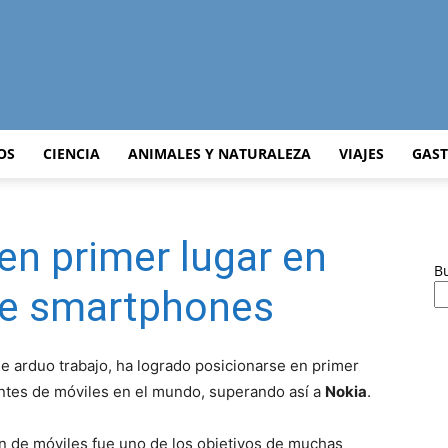
Curiosidades
OS
CIENCIA
ANIMALES Y NATURALEZA
VIAJES
GAS
n primer lugar en
Curiosas
B
 de smartphones
e arduo trabajo, ha logrado posicionarse en primer
del
ntes de móviles en el mundo, superando así a
Nokia
.
n de móviles fue uno de los objetivos de muchas