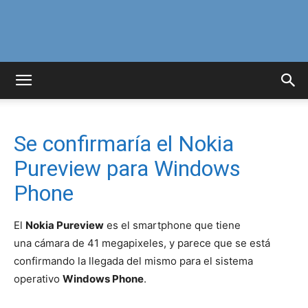
Curiosidades
Curiosas
Se confirmaría el Nokia
Pureview para Windows
del
Phone
El
Nokia Pureview
es el smartphone que tiene
una cámara de 41 megapixeles, y parece que se está
Mundo
confirmando la llegada del mismo para el sistema
operativo
Windows Phone
.