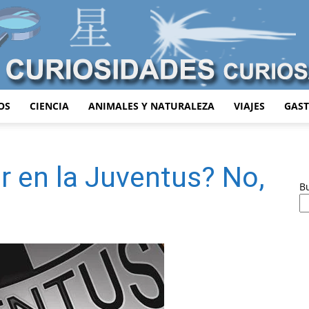
OS
CIENCIA
ANIMALES Y NATURALEZA
VIAJES
GAS
Curiosidades
ar en la Juventus? No,
B
Curiosas