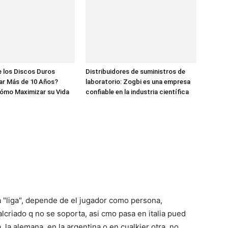
 los Discos Duros
Distribuidores de suministros de
ar Más de 10 Años?
laboratorio: Zogbi es una empresa
ómo Maximizar su Vida
confiable en la industria científica
 "liga", depende de el jugador como persona,
alcriado q no se soporta, asi cmo pasa en italia pued
, la alemana, en la argentina o en cualkier otra, no