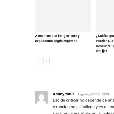
Alimentos que fatigan: lista y
¿Sabías que
explicación según expertos
Pueden Dur
Descubre C
Útil 🖥️💾
10 COMENTARIOS
Anonymous
1 agosto, 2010 En 18:13
Eso de criticar no depende de una
c.ronaldo no es italiano y es un m
pasar en la española, en la inglesa