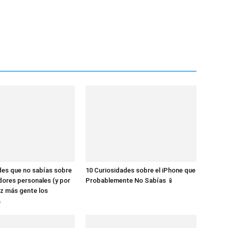
des que no sabías sobre
10 Curiosidades sobre el iPhone que
dores personales (y por
Probablemente No Sabías 📱
z más gente los
