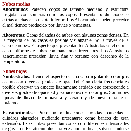
Nubes medias
Altocúmulos
: Parecen copos de tamaño mediano y estructura
irregular, con sombras entre los copos. Presentan ondulaciones o
estrías anchas en su parte inferior. Los Altocúmulos suelen preceder
al mal tiempo producido por lluvias o tormentas.
Altostratos
: Capas delgadas de nubes con algunas zonas densas. En
la mayoría de los casos es posible visualizar el Sol a través de la
capa de nubes. El aspecto que presentan los Altostratos es el de una
capa uniforme de nubes con manchones irregulares. Los Altostratos
generalmente presagian lluvia fina y pertinaz con descenso de la
temperatura.
Nubes bajas
Nimbostratos
: Tienen el aspecto de una capa regular de color gris
oscuro con diversos grados de opacidad. Con cierta frecuencia es
posible observar un aspecto ligeramente estriado que corresponde a
diversos grados de opacidad y variaciones del color gris. Son nubes
típicas de lluvia de primavera y verano y de nieve durante el
invierno.
Estratocúmulos
: Presentan ondulaciones amplias parecidas a
cilindros alargados, pudiendo presentarse como bancos de gran
extensión. Estas nubes presentan zonas con diferentes intensidades
de gris. Los Estratocúmulos rara vez aportan lluvia, salvo cuando se