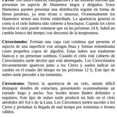
presentan un aspecto de filamentos largos y delgados. Estos
filamentos pueden presentar una distribución regular en forma de
líneas paralelas, ya sean rectas o sinuosas. Ocasionalmente los
filamentos tienen una forma embrollada. La apariencia general es
como si el cielo hubiera sido cubierto a brochazos. Cuando los cirros
invaden el cielo puede estimarse que en las próximas 24 h. habrá un
cambio brusco del tiempo; con descenso de la temperatura.
Cirrocúmulos
: Forman una capa casi continua que presenta el
aspecto de una superficie con arrugas finas y formas redondeadas
como pequeños copos de algodón. Estas nubes son totalmente
blancas y no presentan sombras. Cuando el cielo está cubierto de
Cirrocúmulos suele decirse que está aborregado. Los Cirrocúmulos
frecuentemente aparecen junto a los Cirros y suelen indicar un
cambio en el estado del tiempo en las próximas 12 h. Este tipo de
nubes suele preceder a las tormentas.
Cirrostratos
: Tienen la apariencia de un velo, siendo difícil
distinguir detalles de estructura, presentando ocasionalmente un
estriado largo y ancho. Sus bordes tienen límites definidos y
regulares. Este tipo de nubes suele producir un halo en el cielo
alrededor del Sol o de la Luna. Los Cirrostratos suelen suceder a los
Cirros y preludian la llegada de mal tiempo por tormentas o frentes
cálidos.