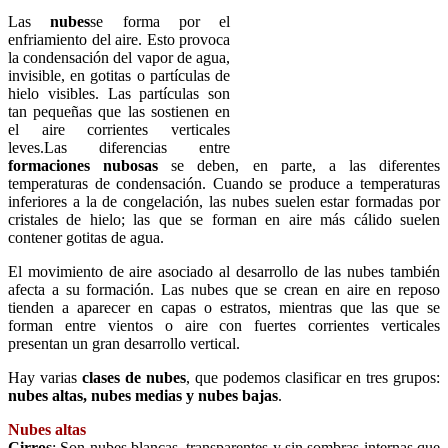
Las
nubes
se forma por el
enfriamiento del aire. Esto provoca
la condensación del vapor de agua,
invisible, en gotitas o partículas de
hielo visibles. Las partículas son
tan pequeñas que las sostienen en
el aire corrientes verticales
leves.Las diferencias entre
formaciones nubosas
se deben, en parte, a las diferentes
temperaturas de condensación. Cuando se produce a temperaturas
inferiores a la de congelación, las nubes suelen estar formadas por
cristales de hielo; las que se forman en aire más cálido suelen
contener gotitas de agua.
El movimiento de aire asociado al desarrollo de las nubes también
afecta a su formación. Las nubes que se crean en aire en reposo
tienden a aparecer en capas o estratos, mientras que las que se
forman entre vientos o aire con fuertes corrientes verticales
presentan un gran desarrollo vertical.
Hay varias
clases de nubes
, que podemos clasificar en tres grupos:
nubes altas, nubes medias y nubes bajas
.
Nubes altas
Cirros
: Son nubes blancas, transparentes y sin sombras internas que