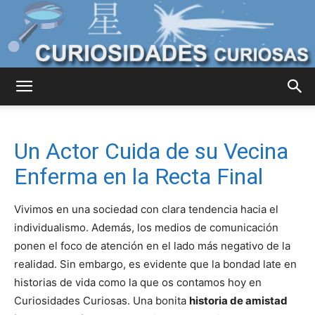
Curiosidades
Un Actor Cuida de su Vecina
Curiosas
Enferma en la Recta Final
Vivimos en una sociedad con clara tendencia hacia el
del
individualismo. Además, los medios de comunicación
ponen el foco de atención en el lado más negativo de la
realidad. Sin embargo, es evidente que la bondad late en
historias de vida como la que os contamos hoy en
Mundo
Curiosidades Curiosas. Una bonita
historia de amistad