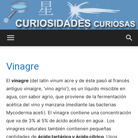
Curiosidades
Vinagre
Curiosas
El
vinagre
(del latín vinum acre y de éste pasó al francés
antiguo vinaigre, ‘vino agrio’), es un líquido miscible en
agua, con sabor agrio, que proviene de la fermentación
del
acética del vino y manzana (mediante las bacterias
Mycoderma aceti). El vinagre contiene una concentración
que va de 3% al 5% de ácido acético en agua . Los
Mundo
vinagres naturales también contienen pequeñas
cantidades de
ácido tartárico y ácido cítrico
. Usos,