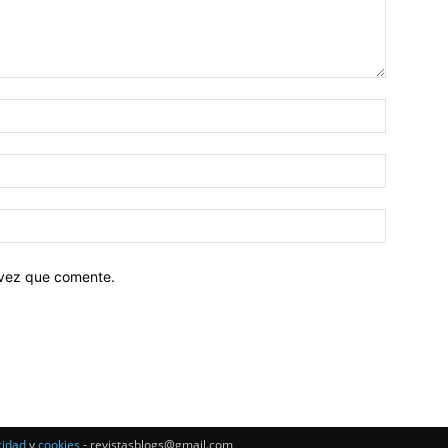
 vez que comente.
cidad
y
cookies
- revistasblogs@gmail.com