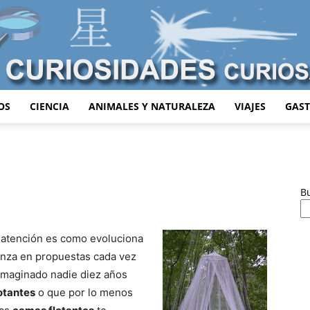
OS
CIENCIA
ANIMALES Y NATURALEZA
VIAJES
GAS
Curiosidades
B
Curiosas
 atención es como evoluciona
anza en propuestas cada vez
imaginado nadie diez años
otantes
o que por lo menos