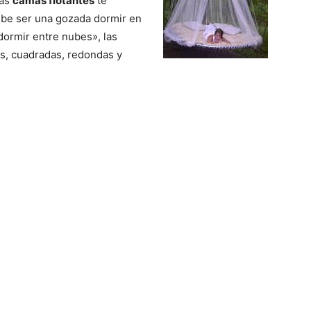
tas
camas flotantes
te
del
ebe ser una gozada dormir en
dormir entre nubes», las
s, cuadradas, redondas y
Mundo