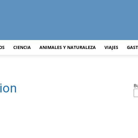
Curiosidades
OS
CIENCIA
ANIMALES Y NATURALEZA
VIAJES
GAS
Curiosas
sion
B
del