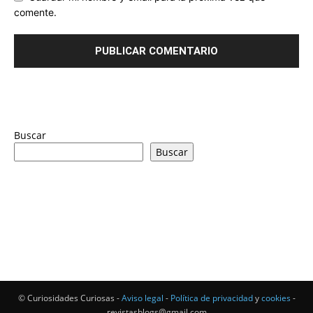
comente.
Buscar
Buscar
© Curiosidades Curiosas -
Aviso legal
-
Política de privacidad
y
cookies
-
revistasblogs@gmail.com