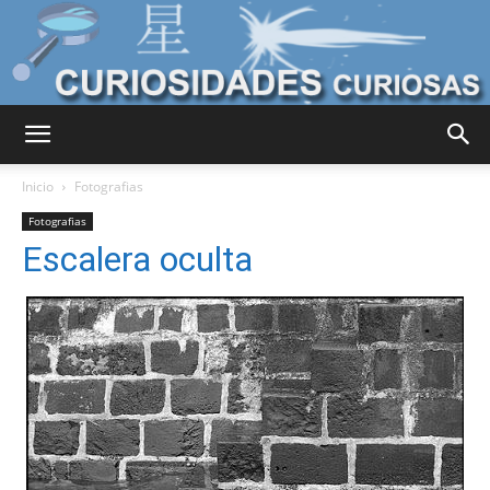
Curiosidades
Inicio
Fotografias
Fotografias
Escalera oculta
Curiosas
del
Mundo