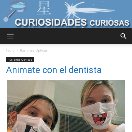
Curiosidades
Inicio
Ilusiones Opticas
Ilusiones Opticas
Animate con el dentista
Curiosas
del
Mundo