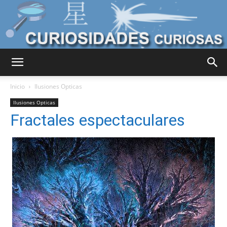
Curiosidades
Inicio
Ilusiones Opticas
Ilusiones Opticas
Fractales espectaculares
Curiosas
del
Mundo