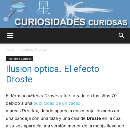
Curiosidades
Inicio
Ilusiones Opticas
Ilusiones Opticas
Ilusion optica. El efecto
Curiosas
Droste
del
El término «
Efecto Droster
» fué creado en los años 70
debido a una
publicidad de un cacao
,
marca «
Droste
«, donde aparecía una monja llevando en
una bandeja con una taza y una caja de
Droste
en la cual
Mundo
a su vez aparecía una versión menor de la monja llevando