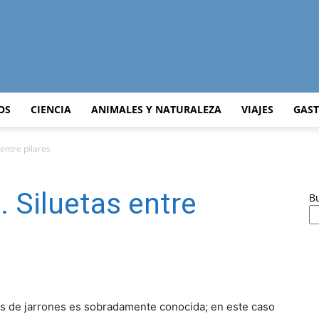
Curiosidades
OS
CIENCIA
ANIMALES Y NATURALEZA
VIAJES
GAS
 entre pilares
Curiosas
. Siluetas entre
B
del
es de jarrones es sobradamente conocida; en este caso