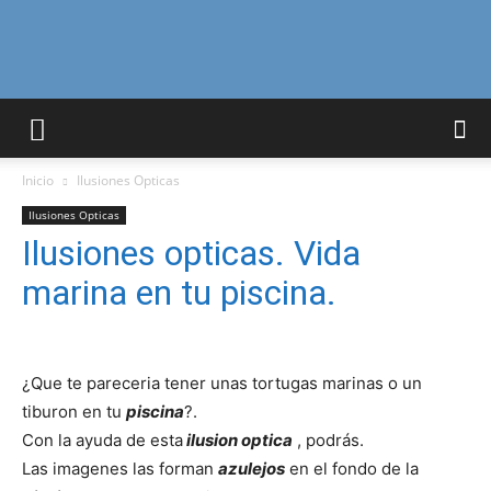
Curiosidades
Inicio
Ilusiones Opticas
Curiosas
Ilusiones Opticas
Ilusiones opticas. Vida
marina en tu piscina.
del
¿Que te pareceria tener unas tortugas marinas o un
Mundo
tiburon en tu
piscina
?.
Con la ayuda de esta
ilusion optica
, podrás.
Las imagenes las forman
azulejos
en el fondo de la