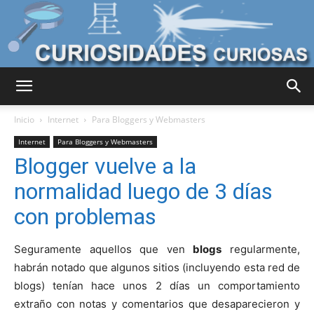
Curiosidades
Inicio
Internet
Para Bloggers y Webmasters
Internet
Para Bloggers y Webmasters
Blogger vuelve a la
Curiosas
normalidad luego de 3 días
con problemas
del
Seguramente aquellos que ven
blogs
regularmente,
habrán notado que algunos sitios (incluyendo esta red de
blogs) tenían hace unos 2 días un comportamiento
Mundo
extraño con notas y comentarios que desaparecieron y