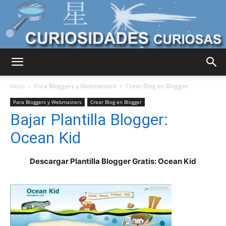
Curiosidades
Inicio
Para Bloggers y Webmasters
Crear Blog en Blogger
Para Bloggers y Webmasters
Crear Blog en Blogger
Bajar Plantilla Blogger:
Curiosas
Ocean Kid
Descargar Plantilla Blogger Gratis: Ocean Kid
del
Mundo