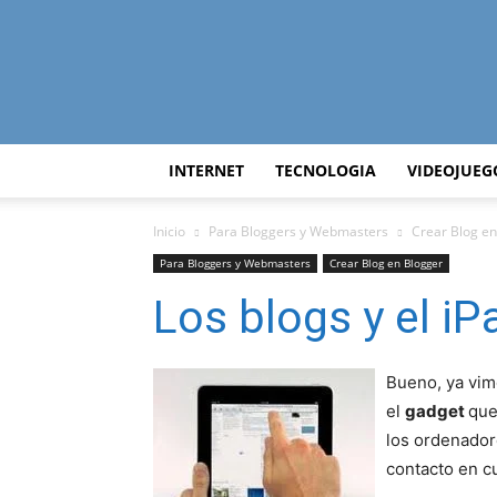
INTERNET
TECNOLOGIA
VIDEOJUEG
Inicio
Para Bloggers y Webmasters
Crear Blog en
Para Bloggers y Webmasters
Crear Blog en Blogger
Los blogs y el iP
Bueno, ya vim
el
gadget
que
los ordenadore
contacto en cu