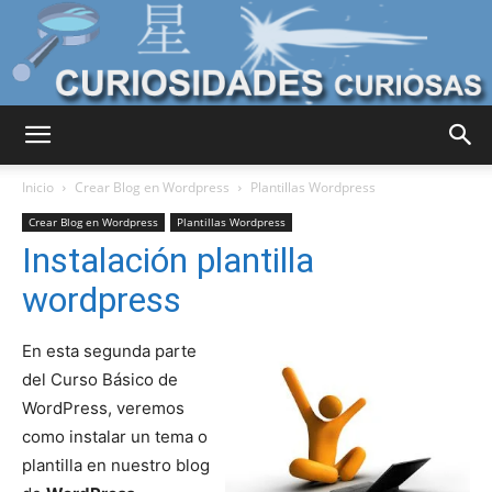
Curiosidades
Inicio
Crear Blog en Wordpress
Plantillas Wordpress
Crear Blog en Wordpress
Plantillas Wordpress
Instalación plantilla
Curiosas
wordpress
En esta segunda parte
del
del Curso Básico de
WordPress, veremos
como instalar un tema o
Mundo
plantilla en nuestro blog