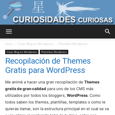
Curiosidades
Inicio
Crear Blog en Wordpress
Plantillas Wordpress
Crear Blog en Wordpress
Plantillas Wordpress
Recopilación de Themes
Curiosas
Gratis para WordPress
Me animé a hacer una gran recopilación de
Themes
del
gratis de gran calidad
para uno de los CMS más
utilizados por todos los bloggers,
WordPress
. Como
todos saben los themes, plantillas, templates o como le
Mundo
quieras llamar, son la estructura principal en el cual se va