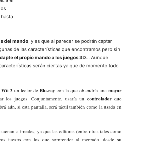
acia el
los
 hasta
Mundo
as del mando
, y es que al parecer se podrán captar
algunas de las características que encontramos pero sin
adapte el propio mando a los juegos 3D
… Aunque
 características serán ciertas ya que de momento todo
Wii 2
Blu-ray
mayor
n
un lector de
con la que obtendría una
controlador
ar los juegos. Conjuntamente, usaría un
que
brá aún, si esta pantalla, será táctil también como la usada en
suenan a irreales, ya que las editoras (entre otras tales como
vos juegos con los que sorprender al mercado, desde su