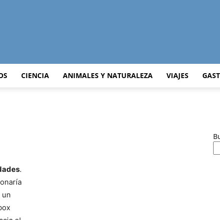
Curiosidades
OS
CIENCIA
ANIMALES Y NATURALEZA
VIAJES
GAS
Curiosas
B
dades
.
ionaría
del
 un
box