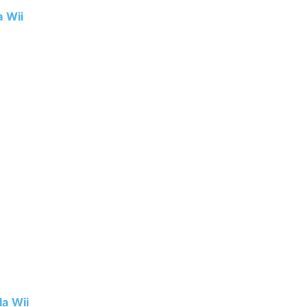
a Wii
la Wii