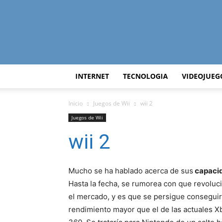
INTERNET
TECNOLOGIA
VIDEOJUEG
Inicio
Juegos de Wii
wii 2
Juegos de Wii
wii 2
Mucho se ha hablado acerca de sus
capaci
Hasta la fecha, se rumorea con que revoluc
el mercado, y es que se persigue conseguir
rendimiento mayor que el de las actuales X