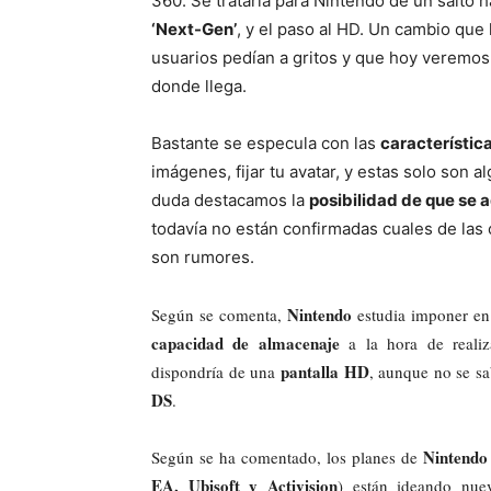
360. Se trataría para Nintendo de un salto h
‘Next-Gen’
, y el paso al HD. Un cambio que 
usuarios pedían a gritos y que hoy veremos
donde llega.
Bastante se especula con las
característic
imágenes, fijar tu avatar, y estas solo son 
duda destacamos la
posibilidad de que se 
todavía no están confirmadas cuales de las
son rumores.
Nintendo
Según se comenta,
estudia imponer e
capacidad de almacenaje
a la hora de realiz
pantalla HD
dispondría de una
, aunque no se sa
DS
.
Nintendo
Según se ha comentado, los planes de
EA, Ubisoft y Activision
) están ideando nue