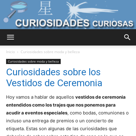
Curiosidades
Inicio
Curiosidades sobre moda y belleza
Curiosidades sobre moda y belleza
Curiosidades sobre los
Curiosas
Vestidos de Ceremonia
Hoy vamos a hablar de aquellos
vestidos de ceremonia
del
entendidos como los trajes que nos ponemos para
acudir a eventos especiales
, como bodas, comuniones o
incluso una entrega de premios o un concierto de
Mundo
etiqueta. Estas son algunas de las curiosidades que